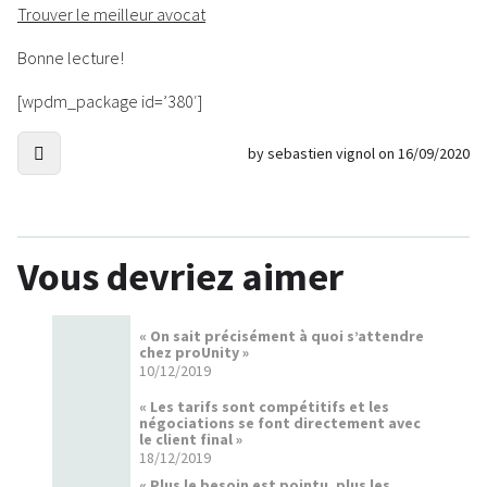
Trouver le meilleur avocat
Bonne lecture!
[wpdm_package id=’380′]
by sebastien vignol on 16/09/2020
Vous devriez aimer
« On sait précisément à quoi s’attendre
chez proUnity »
10/12/2019
« Les tarifs sont compétitifs et les
négociations se font directement avec
le client final »
18/12/2019
« Plus le besoin est pointu, plus les