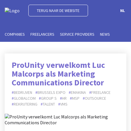
TERUG NAAR DE WEBSITE
NL
COMPANIES
FREELANCERS
SERVICE PROVIDERS
NEWS
ProUnity verwelkomt Luc
Malcorps als Marketing
Communications Director
BEDRIJVEN
BRUSSELS EXPO
EMAKINA
FREELANCE
GLOBALCOM
GROUP S
HR
MSP
OUTSOURCE
REKRUTERING
TALENT
VMS