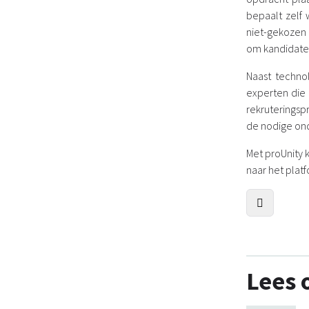
bepaalt zelf
niet-gekozen
om kandidaten 
Naast techno
experten die
rekruteringspr
de nodige ond
Met proUnity 
naar het plat
Lees 