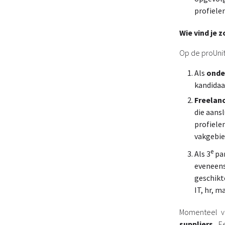
profielen
Wie vind je 
Op de proUnit
Als
onde
kandidaa
Freelan
die aans
profiele
vakgebie
e
Als 3
par
eveneens
geschikt
IT, hr, 
Momenteel vi
suppliers
. E