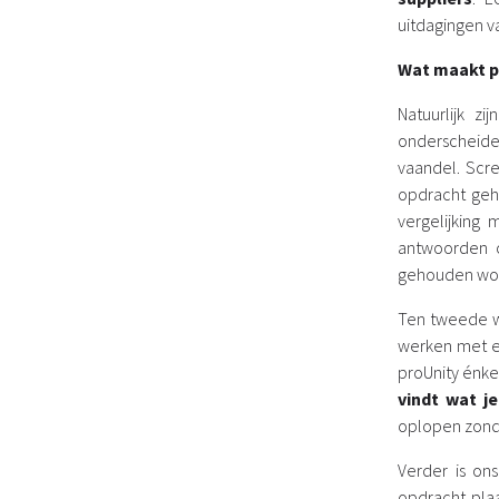
uitdagingen 
Wat maakt p
Natuurlijk z
onderscheide
vaandel. Scre
opdracht geh
vergelijking
antwoorden o
gehouden wo
Ten tweede w
werken met ee
proUnity énke
vindt wat j
oplopen zonde
Verder is on
opdracht plaa