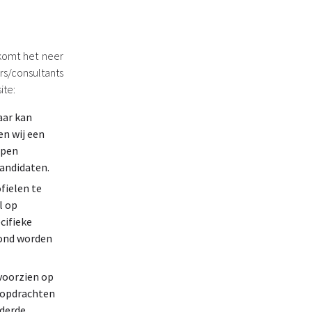
komt het neer
s/consultants
ite:
aar kan
en wij een
open
kandidaten.
ofielen te
l op
cifieke
oond worden
voorzien op
n opdrachten
uderde