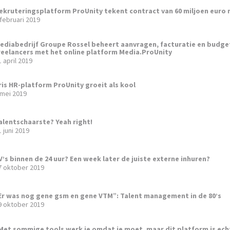
ekruteringsplatform ProUnity tekent contract van 60 miljoen euro
 februari 2019
ediabedrijf Groupe Rossel beheert aanvragen, facturatie en budge
reelancers met het online platform Media.ProUnity
1 april 2019
ris HR-platform ProUnity groeit als kool
 mei 2019
alentschaarste? Yeah right!
1 juni 2019
V’s binnen de 24 uur? Een week later de juiste externe inhuren?
7 oktober 2019
Er was nog gene gsm en gene VTM”: Talent management in de 80’s
9 oktober 2019
Met sommige tools werk je omdat je moet, maar dit platform is ech