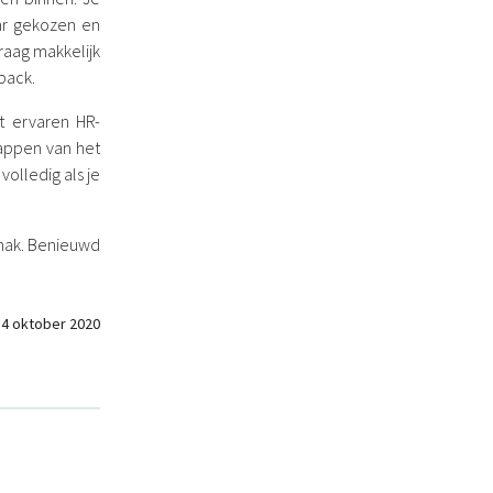
ar gekozen en
raag makkelijk
back.
t ervaren HR-
appen van het
volledig als je
emak. Benieuwd
14 oktober 2020