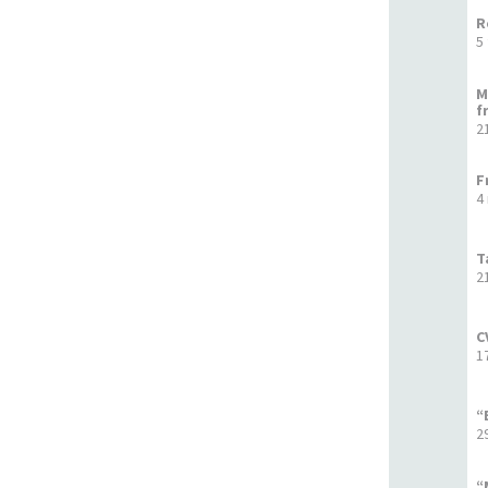
R
5
M
f
2
F
4
T
2
C
1
“
2
“