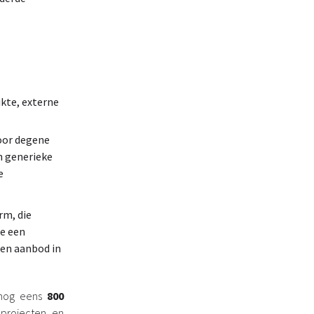
ikte, externe
voor degene
ch generieke
e
rm, die
e een
een aanbod in
nog eens
800
 projecten en