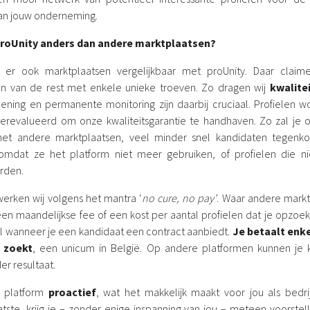
van jouw onderneming.
roUnity anders dan andere marktplaatsen?
ijn er ook marktplaatsen vergelijkbaar met proUnity. Daar claim
n van de rest met enkele unieke troeven. Zo dragen wij
kwalite
ening en permanente monitoring zijn daarbij cruciaal. Profielen 
erevalueerd om onze kwaliteitsgarantie te handhaven. Zo zal je op
 met andere marktplaatsen, veel minder snel kandidaten tegenk
mdat ze het platform niet meer gebruiken, of profielen die ni
rden.
erken wij volgens het mantra ‘
no cure, no pay’
. Waar andere markt
n maandelijkse fee of een kost per aantal profielen dat je opzoekt,
l wanneer je een kandidaat een contract aanbiedt.
Je betaalt enk
e zoekt
, een unicum in België. Op andere platformen kunnen je k
r resultaat.
s platform
proactief
, wat het makkelijk maakt voor jou als bedrij
tste, krijg je – zonder enige inspanning van jou – meteen voorstel