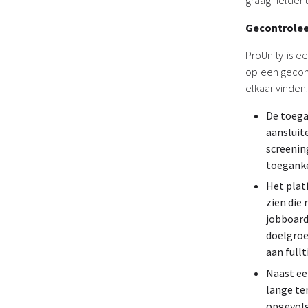
graag helder u
Gecontrolee
ProUnity is 
op een gecon
elkaar vinden.
De toega
aansluit
screenin
toeganke
Het plat
zien die
jobboard
doelgroe
aan full
Naast ee
lange te
opgevolg