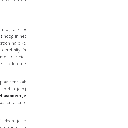
en wij ons te
it
hoog in het
worden na elke
 proUnity, in
omen die niet
et up-to-date
plaatsen vaak
 betaal je bij
el wanneer je
osten al snel
f. Nadat je je
len binnen. Je