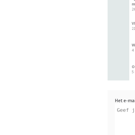
m
2
V
2
W
4
O
5
Het e-mai