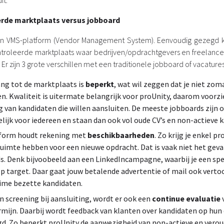
it.
rde marktplaats versus jobboard
een VMS-platform (Vendor Management System). Eenvoudig gezegd 
troleerde marktplaats waar bedrijven/opdrachtgevers en freelancer
 Er zijn 3 grote verschillen met een traditionele jobboard of vacatures
ng tot de marktplaats is
beperkt
, wat wil zeggen dat je niet zom
en. Kwaliteit is uitermate belangrijk voor proUnity, daarom voorzi
g van kandidaten die willen aansluiten. De meeste jobboards zijn 
lijk voor iedereen en staan dan ook vol oude CV’s en non-actieve 
form houdt rekening met
beschikbaarheden
. Zo krijg je enkel pr
 ruimte hebben voor een nieuwe opdracht. Dat is vaak niet het geva
s. Denk bijvoobeeld aan een LinkedIncampagne, waarbij je een spe
p target. Daar gaat jouw betalende advertentie of mail ook vert
time bezette kandidaten.
n screening bij aansluiting, wordt er ook een
continue evaluatie
rmijn. Daarbij wordt feedback van klanten over kandidaten op hu
d. Zo beperkt proUnity de aanwezigheid van non-actieve en vero