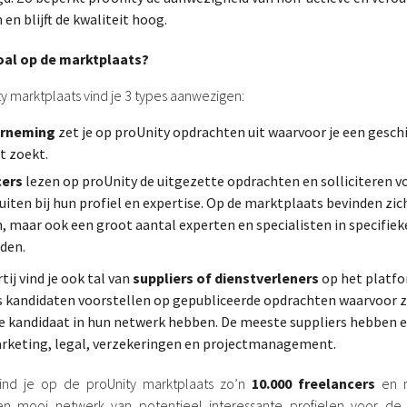
 en blijft de kwaliteit hoog.
zoal op de marktplaats?
y marktplaats vind je 3 types aanwezigen:
rneming
zet je op proUnity opdrachten uit waarvoor je een gesch
t zoekt.
cers
lezen op proUnity de uitgezette opdrachten en solliciteren 
luiten bij hun profiel en expertise. Op de marktplaats bevinden zi
n, maar ook een groot aantal experten en specialisten in specifiek
den.
tij vind je ook tal van
suppliers of dienstverleners
op het platfo
 kandidaten voorstellen op gepubliceerde opdrachten waarvoor z
e kandidaat in hun netwerk hebben. De meeste suppliers hebben 
marketing, legal, verzekeringen en projectmanagement.
nd je op de proUnity marktplaats zo’n
10.000 freelancers
en 
en mooi netwerk van potentieel interessante profielen voor de