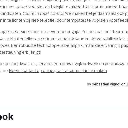
 wanneer je de voorstellen bekijkt, evalueert en communiceert na
 kandidaten.
You’re in total control.
We maken het je daarnaast ook g
in te lichten bij niet-selectie, door templates te voorzien voor feed
logie is service voor ons even belangrijk. Zo bestaat ons team ui
 onze klanten elke dag ondersteunen doorheen de verschillende st
oces. Een robuuste technologie is belangrijk, maar de ervaring is pas 
ersteuning erbij krijgt!
kies je voor kwaliteit, service, een omvangrijk netwerk en gebruiksg
form?
Neem contact op om je gratis account aan te maken
.
by sebastien vignol on 
ook