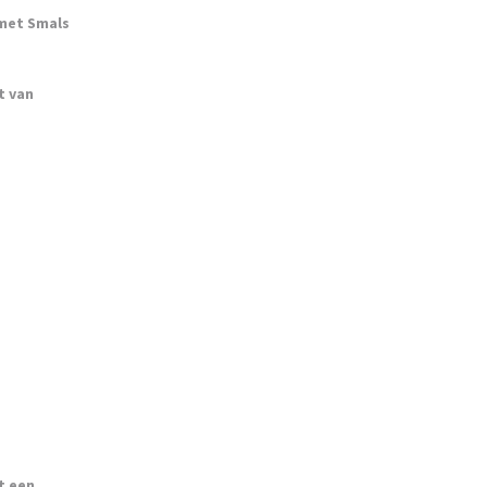
 met Smals
t van
t een