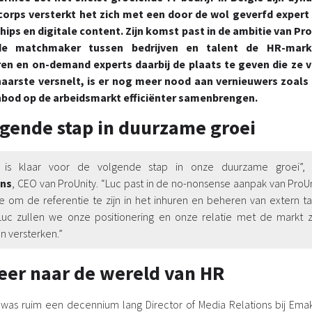
orps versterkt het zich met een door de wol geverfd expert 
hips en digitale content. Zijn komst past in de ambitie van Pr
de matchmaker tussen bedrijven en talent de HR-mark
ren en on-demand experts daarbij de plaats te geven die ze v
haarste versnelt, is er nog meer nood aan vernieuwers zoals 
nbod op de arbeidsmarkt efficiënter samenbrengen.
lgende stap in duurzame groei
 is klaar voor de volgende stap in onze duurzame groei”
ns
, CEO van ProUnity. “Luc past in de no-nonsense aanpak van ProU
e om de referentie te zijn in het inhuren en beheren van extern ta
uc zullen we onze positionering en onze relatie met de markt 
n versterken.”
eer naar de wereld van HR
was ruim een decennium lang Director of Media Relations bij Emak