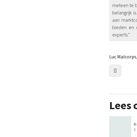
meteen te be
belangrijk i
aan marktco
bieden en o
experts.”
Luc Malcorps
Lees 
R
5