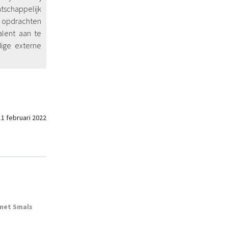
atschappelijk
te opdrachten
alent aan te
dige externe
11 februari 2022
 met Smals