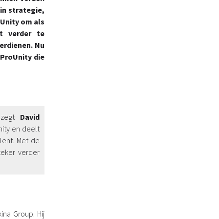
in strategie,
oUnity om als
t verder te
erdienen. Nu
ProUnity die
, zegt
David
nity en deelt
lent. Met de
zeker verder
ina Group. Hij