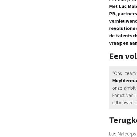
Met Luc Malc
PR, partners
vernieuwen
revolutione
de talentsc
vraag en aa
Een vo
“Ons team
Muylderma
onze ambiti
komst van L
uitbouwen e
Terugk
Luc Malcorps