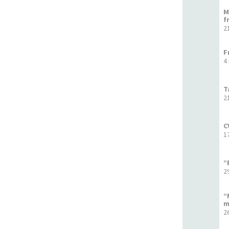
M
f
2
F
4
T
2
C
1
“
2
“
m
2