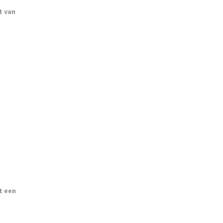
t van
t een