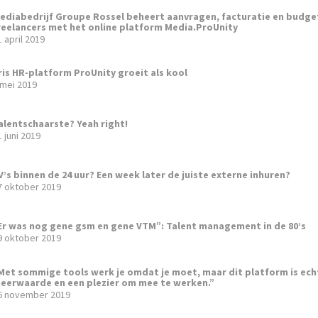
ediabedrijf Groupe Rossel beheert aanvragen, facturatie en budge
reelancers met het online platform Media.ProUnity
1 april 2019
ris HR-platform ProUnity groeit als kool
 mei 2019
alentschaarste? Yeah right!
1 juni 2019
V’s binnen de 24 uur? Een week later de juiste externe inhuren?
7 oktober 2019
Er was nog gene gsm en gene VTM”: Talent management in de 80’s
9 oktober 2019
Met sommige tools werk je omdat je moet, maar dit platform is ech
eerwaarde en een plezier om mee te werken.”
6 november 2019