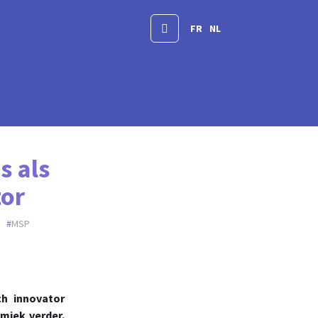
FR
NL
s als
tor
MSP
ch innovator
amiek verder.