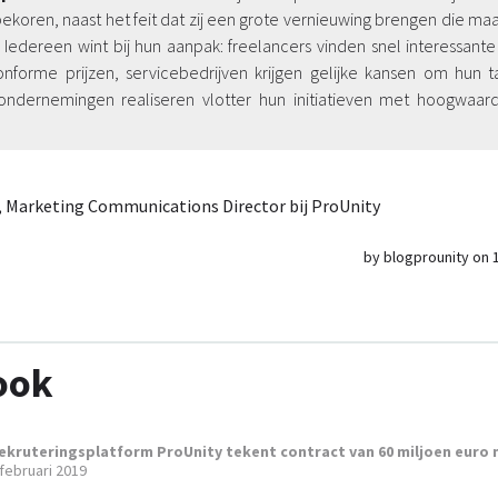
koren, naast het feit dat zij een grote vernieuwing brengen die ma
s. Iedereen wint bij hun aanpak: freelancers vinden snel interessan
nforme prijzen, servicebedrijven krijgen gelijke kansen om hun t
ndernemingen realiseren vlotter hun initiatieven met hoogwaar
, Marketing Communications Director bij ProUnity
by blogprounity on 
ook
ekruteringsplatform ProUnity tekent contract van 60 miljoen euro
 februari 2019