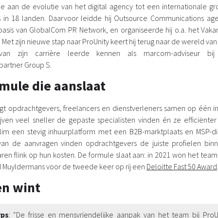
e aan de evolutie van het digital agency tot een internationale g
in 18 landen. Daarvoor leidde hij Outsource Communications agen
asis van GlobalCom PR Network, en organiseerde hij o.a. het Vakan
 Met zijn nieuwe stap naar ProUnity keert hij terug naar de wereld van 
an zijn carrière leerde kennen als marcom-adviseur bij
rtner Group S.
mule die aanslaat
t opdrachtgevers, freelancers en dienstverleners samen op één in
ven veel sneller de gepaste specialisten vinden én ze efficiënte
lim een stevig inhuurplatform met een B2B-marktplaats en MSP-die
an de aanvragen vinden opdrachtgevers de juiste profielen bin
ren flink op hun kosten. De formule slaat aan: in 2021 won het team
 Muyldermans voor de tweede keer op rij een
Deloitte Fast 50 Award
en wint
rps
: “De frisse en mensvriendelijke aanpak van het team bij ProUn