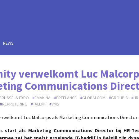
NEWS
ity verwelkomt Luc Malcorp
ting Communications Direc
BRUSSELS EXPO
EMAKINA
FREELANCE
GLOBALCOM
GROUP S
HR
REKRUTERING
TALENT
VMS
s start als Marketing Communications Director bij HR-Te
iermee zet het snelst groeiende IT-bedrijf in België zijn dyn