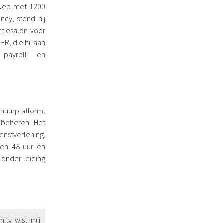
roep met 1200
cy, stond hij
tiesalon voor
HR, die hij aan
 payroll- en
huurplatform,
r beheren. Het
nstverlening.
nen 48 uur en
 onder leiding
.
ity wist mij