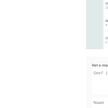
V
2
W
4
O
5
Het e-mai