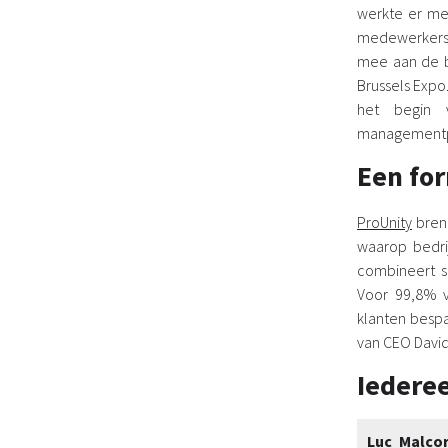
werkte er me
medewerkers 
mee aan de b
Brussels Expo.
het begin v
managementpa
Een for
ProUnity
breng
waarop bedrij
combineert s
Voor 99,8% v
klanten bespa
van CEO David
Iedere
Luc Malco