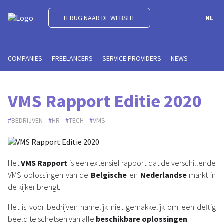
TERUG NAAR DE WEBSITE
NL
COMPANIES
FREELANCERS
SERVICE PROVIDERS
NEWS
VMS Rapport Editie 2020
BEDRIJVEN
HR
TECH
VMS
Het
VMS Rapport
is een extensief rapport dat de verschillende
VMS oplossingen van de
Belgische
en
Nederlandse
markt in
de kijker brengt.
Het is voor bedrijven namelijk niet gemakkelijk om een deftig
beeld te schetsen van alle
beschikbare oplossingen
.