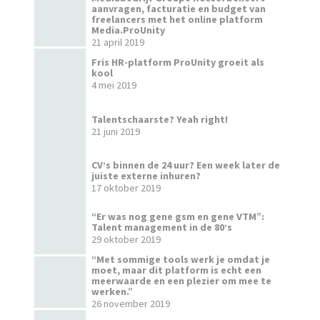
aanvragen, facturatie en budget van
freelancers met het online platform
Media.ProUnity
21 april 2019
Fris HR-platform ProUnity groeit als
kool
4 mei 2019
Talentschaarste? Yeah right!
21 juni 2019
CV’s binnen de 24 uur? Een week later de
juiste externe inhuren?
17 oktober 2019
“Er was nog gene gsm en gene VTM”:
Talent management in de 80’s
29 oktober 2019
“Met sommige tools werk je omdat je
moet, maar dit platform is echt een
meerwaarde en een plezier om mee te
werken.”
26 november 2019