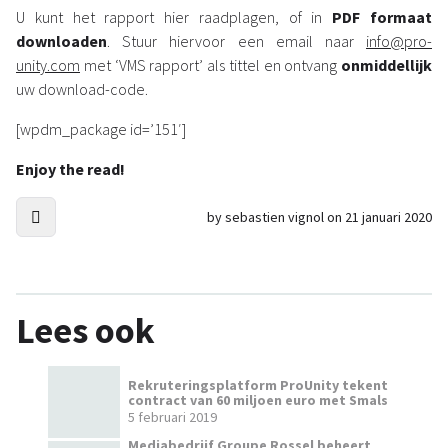
U kunt het rapport hier raadplagen, of in
PDF formaat
downloaden
. Stuur hiervoor een email naar
info@pro-
unity.com
met ‘VMS rapport’ als tittel en ontvang
onmiddellijk
uw download-code.
[wpdm_package id=’151′]
Enjoy the read!
by sebastien vignol on 21 januari 2020
Lees ook
Rekruteringsplatform ProUnity tekent
contract van 60 miljoen euro met Smals
5 februari 2019
Mediabedrijf Groupe Rossel beheert