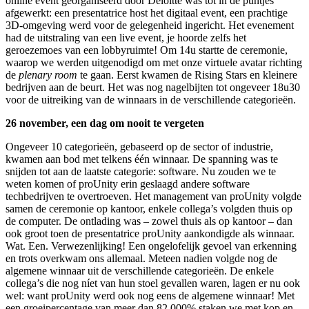
online event georganiseerd door Deloitte was tot in de puntjes
afgewerkt: een presentatrice host het digitaal event, een prachtige
3D-omgeving werd voor de gelegenheid ingericht. Het evenement
had de uitstraling van een live event, je hoorde zelfs het
geroezemoes van een lobbyruimte! Om 14u startte de ceremonie,
waarop we werden uitgenodigd om met onze virtuele avatar richting
de
plenary room
te gaan. Eerst kwamen de Rising Stars en kleinere
bedrijven aan de beurt. Het was nog nagelbijten tot ongeveer 18u30
voor de uitreiking van de winnaars in de verschillende categorieën.
26 november, een dag om nooit te vergeten
Ongeveer 10 categorieën, gebaseerd op de sector of industrie,
kwamen aan bod met telkens één winnaar. De spanning was te
snijden tot aan de laatste categorie: software. Nu zouden we te
weten komen of proUnity erin geslaagd andere software
techbedrijven te overtroeven. Het management van proUnity volgde
samen de ceremonie op kantoor, enkele collega’s volgden thuis op
de computer. De ontlading was – zowel thuis als op kantoor – dan
ook groot toen de presentatrice proUnity aankondigde als winnaar.
Wat. Een. Verwezenlijking! Een ongelofelijk gevoel van erkenning
en trots overkwam ons allemaal. Meteen nadien volgde nog de
algemene winnaar uit de verschillende categorieën. De enkele
collega’s die nog níet van hun stoel gevallen waren, lagen er nu ook
wel: want proUnity werd ook nog eens de algemene winnaar! Met
een groeipercentage van meer dan 82.000% staken we met kop en