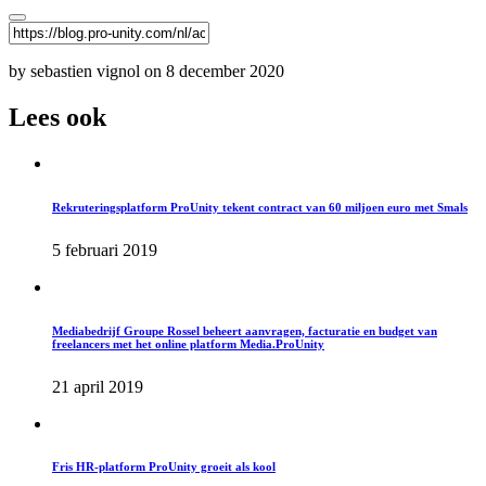
by sebastien vignol on 8 december 2020
Lees ook
Rekruteringsplatform ProUnity tekent contract van 60 miljoen euro met Smals
5 februari 2019
Mediabedrijf Groupe Rossel beheert aanvragen, facturatie en budget van
freelancers met het online platform Media.ProUnity
21 april 2019
Fris HR-platform ProUnity groeit als kool