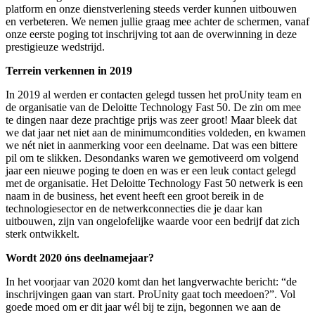
platform en onze dienstverlening steeds verder kunnen uitbouwen
en verbeteren. We nemen jullie graag mee achter de schermen, vanaf
onze eerste poging tot inschrijving tot aan de overwinning in deze
prestigieuze wedstrijd.
Terrein verkennen in 2019
In 2019 al werden er contacten gelegd tussen het proUnity team en
de organisatie van de Deloitte Technology Fast 50. De zin om mee
te dingen naar deze prachtige prijs was zeer groot! Maar bleek dat
we dat jaar net niet aan de minimumcondities voldeden, en kwamen
we nét niet in aanmerking voor een deelname. Dat was een bittere
pil om te slikken. Desondanks waren we gemotiveerd om volgend
jaar een nieuwe poging te doen en was er een leuk contact gelegd
met de organisatie. Het Deloitte Technology Fast 50 netwerk is een
naam in de business, het event heeft een groot bereik in de
technologiesector en de netwerkconnecties die je daar kan
uitbouwen, zijn van ongelofelijke waarde voor een bedrijf dat zich
sterk ontwikkelt.
Wordt 2020 óns deelnamejaar?
In het voorjaar van 2020 komt dan het langverwachte bericht: “de
inschrijvingen gaan van start. ProUnity gaat toch meedoen?”. Vol
goede moed om er dit jaar wél bij te zijn, begonnen we aan de