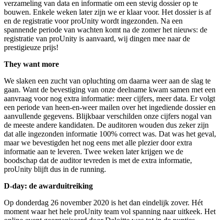
verzameling van data en informatie om een stevig dossier op te
bouwen. Enkele weken later zijn we er klaar voor. Het dossier is af
en de registratie voor proUnity wordt ingezonden. Na een
spannende periode van wachten komt na de zomer het nieuws: de
registratie van proUnity is aanvaard, wij dingen mee naar de
prestigieuze prijs!
They want more
We slaken een zucht van opluchting om daarna weer aan de slag te
gaan. Want de bevestiging van onze deelname kwam samen met een
aanvraag voor nog extra informatie: meer cijfers, meer data. Er volgt
een periode van heen-en-weer mailen over het ingediende dossier en
aanvullende gegevens. Blijkbaar verschilden onze cijfers nogal van
de meeste andere kandidaten. De auditoren wouden dus zeker zijn
dat alle ingezonden informatie 100% correct was. Dat was het geval,
maar we bevestigden het nog eens met alle plezier door extra
informatie aan te leveren. Twee weken later krijgen we de
boodschap dat de auditor tevreden is met de extra informatie,
proUnity blijft dus in de running.
D-day: de awarduitreiking
Op donderdag 26 november 2020 is het dan eindelijk zover. Hét
moment waar het hele proUnity team vol spanning naar uitkeek. Het