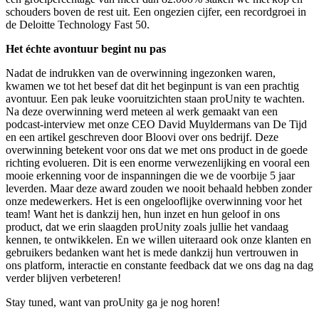
schouders boven de rest uit. Een ongezien cijfer, een recordgroei in
de Deloitte Technology Fast 50.
Het échte avontuur begint nu pas
Nadat de indrukken van de overwinning ingezonken waren,
kwamen we tot het besef dat dit het beginpunt is van een prachtig
avontuur. Een pak leuke vooruitzichten staan proUnity te wachten.
Na deze overwinning werd meteen al werk gemaakt van een
podcast-interview met onze CEO David Muyldermans van De Tijd
en een artikel geschreven door Bloovi over ons bedrijf. Deze
overwinning betekent voor ons dat we met ons product in de goede
richting evolueren. Dit is een enorme verwezenlijking en vooral een
mooie erkenning voor de inspanningen die we de voorbije 5 jaar
leverden. Maar deze award zouden we nooit behaald hebben zonder
onze medewerkers. Het is een ongelooflijke overwinning voor het
team! Want het is dankzij hen, hun inzet en hun geloof in ons
product, dat we erin slaagden proUnity zoals jullie het vandaag
kennen, te ontwikkelen. En we willen uiteraard ook onze klanten en
gebruikers bedanken want het is mede dankzij hun vertrouwen in
ons platform, interactie en constante feedback dat we ons dag na dag
verder blijven verbeteren!
Stay tuned, want van proUnity ga je nog horen!