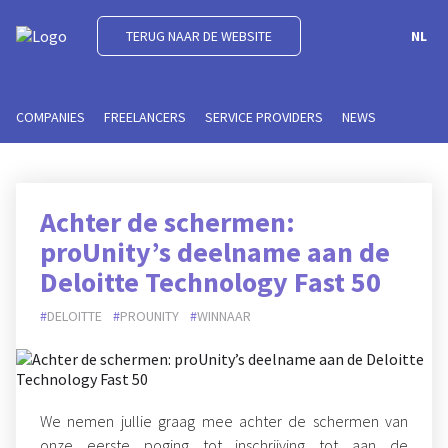
TERUG NAAR DE WEBSITE
NL
COMPANIES
FREELANCERS
SERVICE PROVIDERS
NEWS
Achter de schermen:
proUnity’s deelname aan de
Deloitte Technology Fast 50
DELOITTE
PROUNITY
WINNAAR
We nemen jullie graag mee achter de schermen van
onze eerste poging tot inschrijving tot aan de