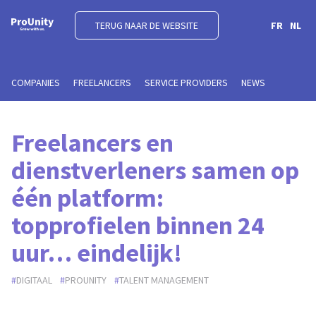
TERUG NAAR DE WEBSITE
FR
NL
COMPANIES
FREELANCERS
SERVICE PROVIDERS
NEWS
Freelancers en
dienstverleners samen op
één platform:
topprofielen binnen 24
uur… eindelijk!
DIGITAAL
PROUNITY
TALENT MANAGEMENT