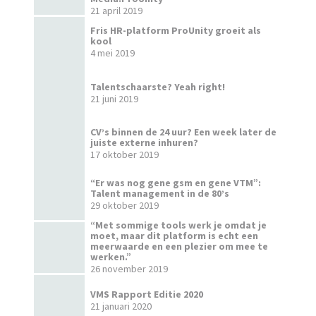
21 april 2019
Fris HR-platform ProUnity groeit als
kool
4 mei 2019
Talentschaarste? Yeah right!
21 juni 2019
CV’s binnen de 24 uur? Een week later de
juiste externe inhuren?
17 oktober 2019
“Er was nog gene gsm en gene VTM”:
Talent management in de 80’s
29 oktober 2019
“Met sommige tools werk je omdat je
moet, maar dit platform is echt een
meerwaarde en een plezier om mee te
werken.”
26 november 2019
VMS Rapport Editie 2020
21 januari 2020