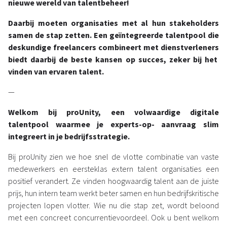
nieuwe wereld van talentbeheer!
Daarbij moeten organisaties met al
hun stakeholders
samen de
stap zetten.
Een
geïntegreerde talentpool
die
deskundige freelancers
combineert met dienstverleners
biedt
daarbij de beste kansen op succes,
zeker
bij het
vinden van ervaren talent.
—
Welkom bij proUnity, een volwaardige digital
e
talent
pool waarmee je experts-op- aanvraag slim
integreert in je bedrijfsstrategie.
Bij proUnity zien we hoe snel de vlotte combinatie van vaste
medewerkers en eersteklas extern talent organisaties een
positief verandert. Ze vinden hoogwaardig talent aan de juiste
prijs, hun intern team werkt beter samen en hun bedrijfskritische
projecten lopen vlotter. Wie nu die stap zet, wordt beloond
met een concreet concurrentievoordeel. Ook u bent welkom