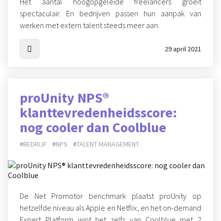
Het aantal hoogopgeleide freelancers groeit
spectaculair. En bedrijven passen hun aanpak van
werken met extern talent steeds meer aan.
29 april 2021
proUnity NPS®
klanttevredenheidsscore:
nog cooler dan Coolblue
BEDRIJF
NPS
TALENT MANAGEMENT
De Net Promotor benchmark plaatst proUnity op
hetzelfde niveau als Apple en Netflix, en het on-demand
Expert Platform wint het zelfs van Coolblue met 2