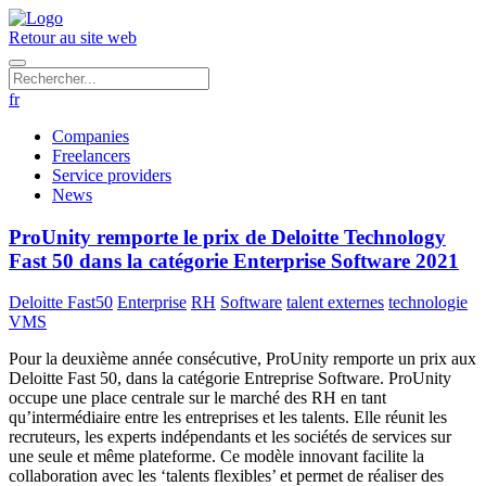
Retour au site web
fr
Companies
Freelancers
Service providers
News
ProUnity remporte le prix de Deloitte Technology
Fast 50 dans la catégorie Enterprise Software 2021
Deloitte Fast50
Enterprise
RH
Software
talent externes
technologie
VMS
Pour la deuxième année consécutive, ProUnity remporte un prix aux
Deloitte Fast 50, dans la catégorie Entreprise Software. ProUnity
occupe une place centrale sur le marché des RH en tant
qu’intermédiaire entre les entreprises et les talents. Elle réunit les
recruteurs, les experts indépendants et les sociétés de services sur
une seule et même plateforme. Ce modèle innovant facilite la
collaboration avec les ‘talents flexibles’ et permet de réaliser des